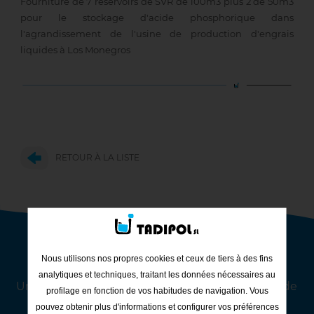
Fourniture de 7 réservoirs de SVR de 100m3 plus 2 de 50m3
pour le stockage d'acide phosphorique dans
l'agrandissement de l'usine de production d'engrais
liquides à Los Monegros
RETOUR À LA LISTE
Contact Tadipol
Nous utilisons nos propres cookies et ceux de tiers à des fins
analytiques et techniques, traitant les données nécessaires au
Une entreprise de référence dans la fabrication de
profilage en fonction de vos habitudes de navigation. Vous
réservoirs de stockage, d’équipements du
pouvez obtenir plus d'informations et configurer vos préférences