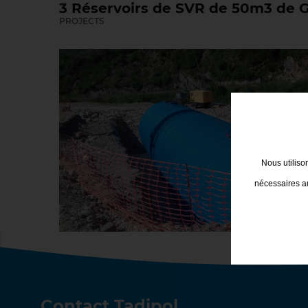
3 Réservoirs de SVR de 50m3 de Gl
PROJECTS
Nous utiliso
nécessaires au
Contact Tadipol