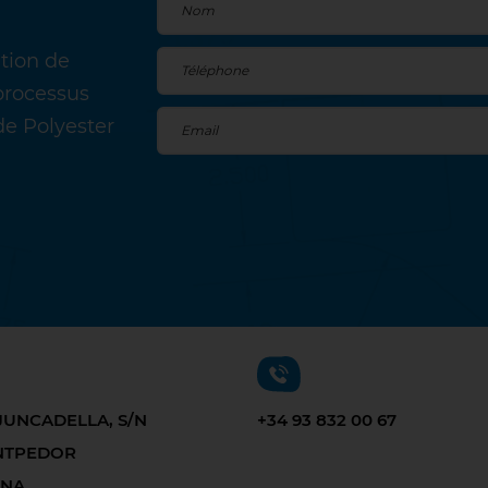
ation de
processus
de Polyester
JUNCADELLA, S/N
+34 93 832 00 67
ANTPEDOR
ONA