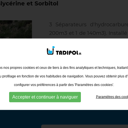
ycérine et Sorbitol
3 Séparateurs d'hydrocarbu
200m3 et 1 de 140m3). Installé
l'autoroute mudéjar, A-23, en 
ns nos propres cookies et ceux de tiers à des fins analytiques et techniques, traitan
RETOUR À LA LISTE
 profilage en fonction de vos habitudes de navigation. Vous pouvez obtenir plus d'
configurer vos préférences à partir des 'Paramètres des cookies'.
Accepter et continuer à naviguer
Paramètres des coo