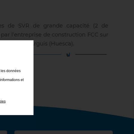
res de SVR de grande capacité (2 de
 par l'entreprise de construction FCC sur
passant par Arguis (Huesca).
t les données
informations et
kies