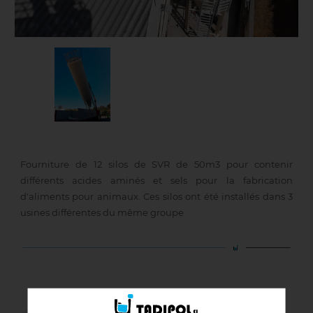
Fourniture de 12 silos de SVR de 50m3 pour contenir
différents acides aminés et sels pour la fabrication
d'aliments pour animaux. Ces silos ont été installés dans 3
usines différentes du même groupe