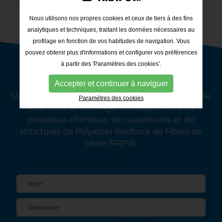
RETOUR À LA LISTE
Nous utilisons nos propres cookies et ceux de tiers à des fins
analytiques et techniques, traitant les données nécessaires au
profilage en fonction de vos habitudes de navigation. Vous
pouvez obtenir plus d'informations et configurer vos préférences
à partir des 'Paramètres des cookies'.
Contact Tadipol
Accepter et continuer à naviguer
Une entreprise de référence dans la fabrication de
Paramètres des cookies
réservoirs de stockage, d’équipements du
processus chimique, de couvertures et de
structures de Polyester Renforcé de Fibres de
Verre (PRFV).