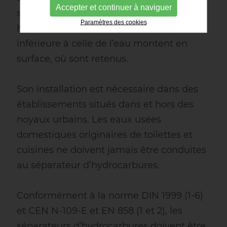
Accepter et continuer à naviguer
suffisant pour que les hydrocarbures, les
Paramètres des cookies
huiles et d’autres composés de densité
inférieure à celle de l’eau montent en
surface, où sont retenus.
Son installation est nécessaire dans des
établissements situés dans et hors des
noyaux urbains. Les eaux usées
domestiques originaires de toilettes et
cuisines ne doivent jamais être conduites
au séparateur d’hydrocarbures.
Conformément à la norme DIN 1999 (1-6)
et CEN N-109-E et EN 858 (1 et 2), les
séparateurs d’hydrocarbures doivent être