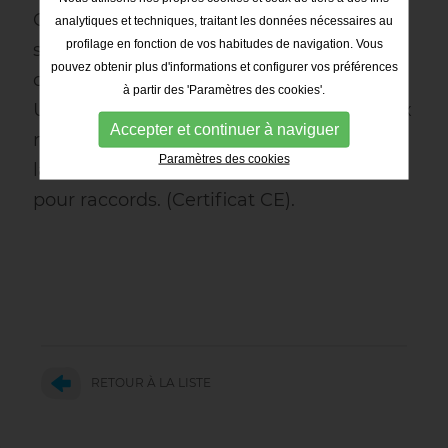
Chez TADIPOL concevons nos escaliers
analytiques et techniques, traitant les données nécessaires au
profilage en fonction de vos habitudes de navigation. Vous
selon les spécifications concrètes de
pouvez obtenir plus d'informations et configurer vos préférences
chaque client, en atteignant la norme
à partir des 'Paramètres des cookies'.
UNE-EN ISO 14122 d’accès permanent aux
Accepter et continuer à naviguer
machines et installations industrielles et
Paramètres des cookies
la norme UNE-EN 14396 d’échelles fixes
pour raccords. (Certificat CE).
RETOUR À LA LISTE