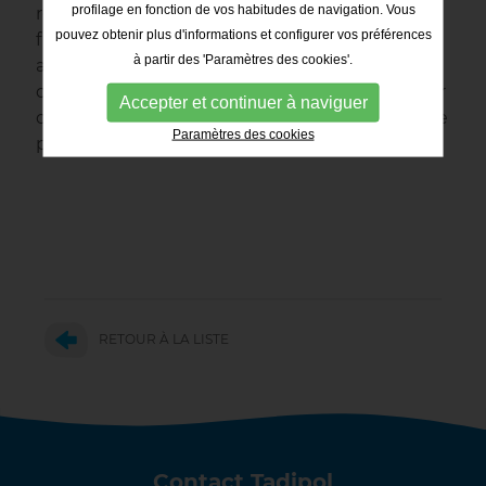
profilage en fonction de vos habitudes de navigation. Vous
recommandé d'incorporer des supports de
pouvez obtenir plus d'informations et configurer vos préférences
fixation qui permettent d'ancrer les réservoirs
à partir des 'Paramètres des cookies'.
au sol à l'aide de tirants en acier inoxydable ou
d'élingues en nylon ou en polyester pour éviter
Accepter et continuer à naviguer
que la citerne vide flotte au-dessus de la nappe
Paramètres des cookies
phréatique.
RETOUR À LA LISTE
Contact Tadipol