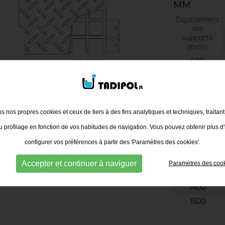
MM
Espacement
des
supports
(mm)
500
600
700
800
ns nos propres cookies et ceux de tiers à des fins analytiques et techniques, traitan
900
 profilage en fonction de vos habitudes de navigation. Vous pouvez obtenir plus d'
1000
configurer vos préférences à partir des 'Paramètres des cookies'.
1100
1200
Accepter et continuer à naviguer
Paramètres des coo
1300
1400
1500