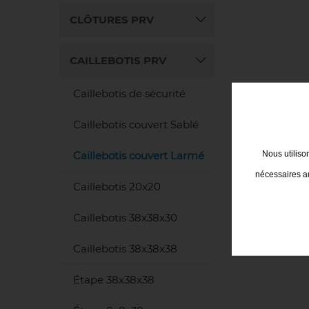
CLÔTURES PRV
CAILLEBOTIS PRV
Caillebotis de sécurité
Caillebotis couvert Sablé
Nous utiliso
Caillebotis couvert Larmé
nécessaires au
Caillebotis 20x20
Caillebotis 38x38x30
Caillebotis 38x38x38
Étape 38x38x38