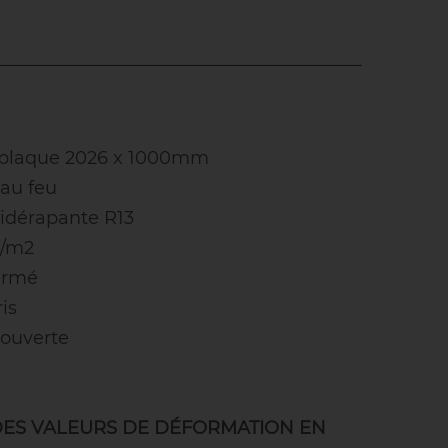
la plaque 2026 x 1000mm
 au feu
tidérapante R13
g/m2
Larmé
is
 ouverte
DES VALEURS DE DÉFORMATION EN