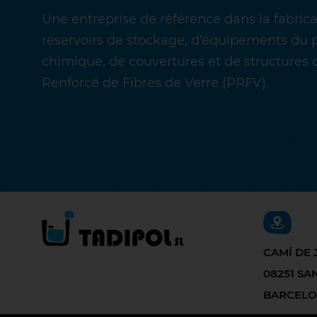
Une entreprise de référence dans la fabric
réservoirs de stockage, d’équipements du 
chimique, de couvertures et de structures 
Renforcé de Fibres de Verre (PRFV).
CAMÍ DE 
08251 S
BARCEL