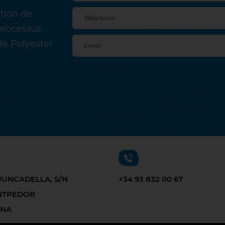
ation de
processus
de Polyester
JUNCADELLA, S/N
+34 93 832 00 67
ANTPEDOR
ONA