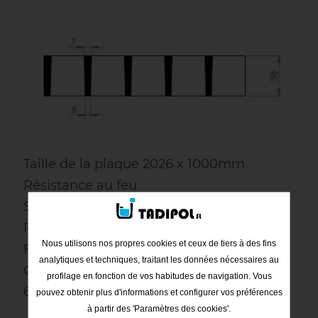
Taille de la plaque 2026 x 1000mm
Résistance au feu
Surface antidérapante R13
Poids 19,5 kg/m2
Nous utilisons nos propres cookies et ceux de tiers à des fins
Finition : Sablé
analytiques et techniques, traitant les données nécessaires au
Couleur : Gris
profilage en fonction de vos habitudes de navigation. Vous
68% de surface ouverte
pouvez obtenir plus d'informations et configurer vos préférences
à partir des 'Paramètres des cookies'.