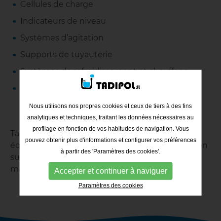
Cellules de charge
Indicateurs de niveau
Systèmes d’agitation
Supports de tuyauterie
Systèmes de refroidissement et chauffage
Fonds intérieurs inclinés pour la vidange
totale
Nous utilisons nos propres cookies et ceux de tiers à des fins
analytiques et techniques, traitant les données nécessaires au
profilage en fonction de vos habitudes de navigation. Vous
Tadipol conçoit, calcule et fabrique chaque
pouvez obtenir plus d'informations et configurer vos préférences
équipement en fonction des besoins du client, en
à partir des 'Paramètres des cookies'.
suivant les standards de qualité de chaque
marché.
Accepter et continuer à naviguer
Paramètres des cookies