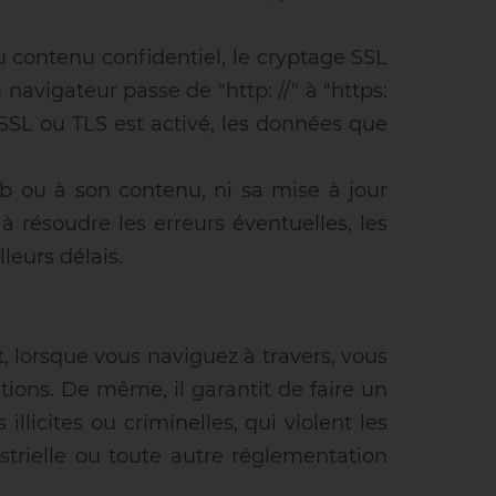
du contenu confidentiel, le cryptage SSL
 navigateur passe de "http: //" à "https:
 SSL ou TLS est activé, les données que
eb ou à son contenu, ni sa mise à jour
 résoudre les erreurs éventuelles, les
leurs délais.
 lorsque vous naviguez à travers, vous
ions. De même, il garantit de faire un
licites ou criminelles, qui violent les
dustrielle ou toute autre réglementation