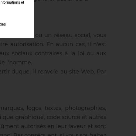
informations et
re part.
kies
e plateforme ou un réseau social, vous
e autorisation. En aucun cas, il n'est
aux sociaux contraires à la loi ou aux
 de l'homme.
rtir duquel il renvoie au site Web. Par
 marques, logos, textes, photographies,
si que graphique, code source et autres
ûment autorisés en leur faveur et sont
pagnol Par conséquent, si vous souhaitez