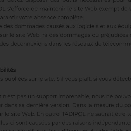
us devez disposer des outils nécessaires pour 
L s'efforce de maintenir le site Web exempt de v
arantir votre absence complète.
 des dommages causés aux logiciels et aux équip
és sur le site Web, ni des dommages ou préjudices 
u des déconnexions dans les réseaux de télécommu
bilités
publiées sur le site. S'il vous plaît, si vous détec
et n’est pas un support imprenable, nous ne pouvo
our dans sa dernière version. Dans la mesure du p
ur le site Web. En outre, TADIPOL ne saurait être 
lles-ci sont causées par des raisons indépendante