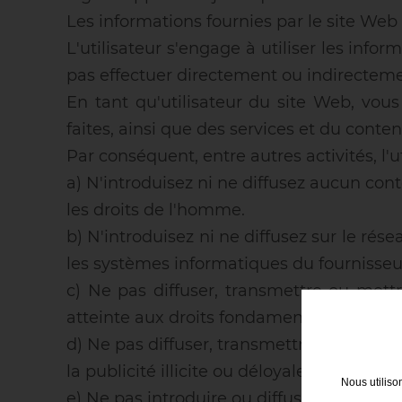
Les informations fournies par le site Web
L'utilisateur s'engage à utiliser les in
pas effectuer directement ou indirecteme
En tant qu'utilisateur du site Web, vou
faites, ainsi que des services et du conten
Par conséquent, entre autres activités, l'u
a) N'introduisez ni ne diffusez aucun con
les droits de l'homme.
b) N'introduisez ni ne diffusez sur le r
les systèmes informatiques du fournisseur 
c) Ne pas diffuser, transmettre ou mettr
atteinte aux droits fondamentaux et aux l
d) Ne pas diffuser, transmettre ou mettre
la publicité illicite ou déloyale.
Nous utiliso
e) Ne pas introduire ou diffuser d'inform