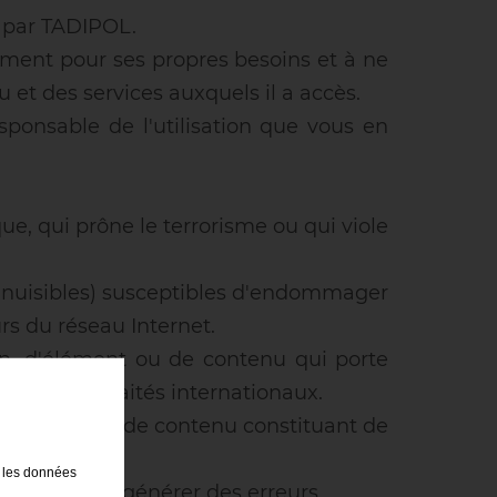
s par TADIPOL.
ement pour ses propres besoins et à ne
et des services auxquels il a accès.
sponsable de l'utilisation que vous en
e, qui prône le terrorisme ou qui viole
ls nuisibles) susceptibles d'endommager
rs du réseau Internet.
ion, d'élément ou de contenu qui porte
 dans les traités internationaux.
, d'élément ou de contenu constituant de
t les données
e manière à générer des erreurs.