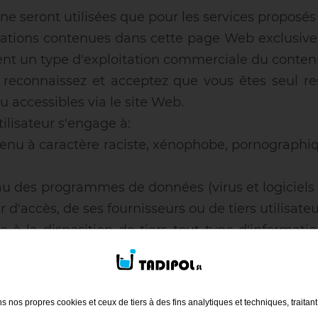
 ne seront utilisées que pour les services proposé
formations contenues dans cette page Web exclusiv
nt un type d'exploitation commerciale du contenu 
s reconnaissez et acceptez que vous êtes seul re
u accessibles via le site Web.
tilisateur s'engage à:
tenu à caractère raciste, xénophobe, pornographiqu
éseau des programmes de données (virus et logicie
d'accès, de ses fournisseurs ou de tiers utilisateu
e à la disposition de tiers tout type d'informat
ibertés publiques reconnus dans la Constitution et
 à la disposition de tiers tout type d'information
ns nos propres cookies et ceux de tiers à des fins analytiques et techniques, traitan
ations ou de contenus faux, ambigus ou inexacts d