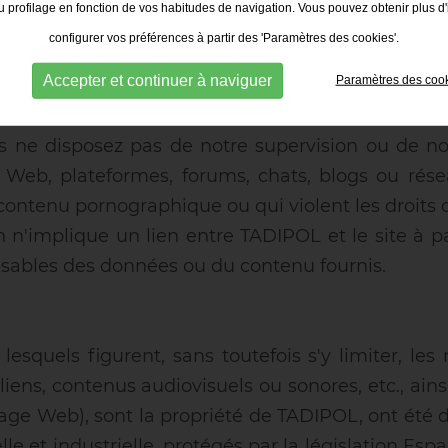
 profilage en fonction de vos habitudes de navigation. Vous pouvez obtenir plus d'
ommages ou pertes résultant d'une violation de vot
configurer vos préférences à partir des 'Paramètres des cookies'.
Accepter et continuer à naviguer
Paramètres des coo
 site Web sur un site Web, un forum, un chat, un
 ne disposez pas de notre supervision ou de notr
s Web, plateformes, forums, chats, blogs ou rése
 contenu pornographique ou qui violent les droits
n n'implique un lien entre TADIPOL et le site à pa
ables des données ou du contenu fournis.
esquels figurent, sans toutefois s'y limiter, les
liens, contenus audiovisuels ou sonores, etc., ain
age Web), sont la propriété de TADIPOL, ont été d
lle et industrielle, protégés par la législation Es