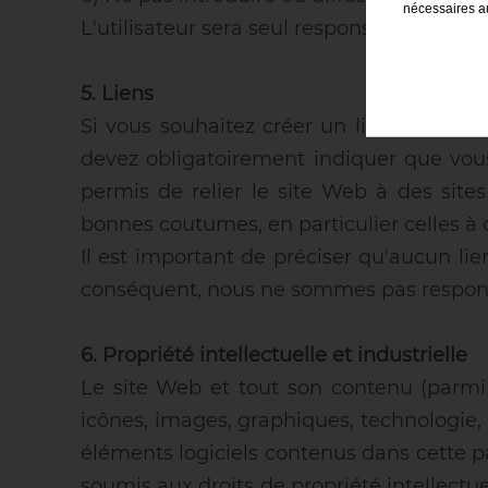
nécessaires au
L'utilisateur sera seul responsable des d
5. Liens
Si vous souhaitez créer un lien vers le
devez obligatoirement indiquer que vous
permis de relier le site Web à des site
bonnes coutumes, en particulier celles à
Il est important de préciser qu'aucun lie
conséquent, nous ne sommes pas respons
6. Propriété intellectuelle et industrielle
Le site Web et tout son contenu (parmi l
icônes, images, graphiques, technologie, 
éléments logiciels contenus dans cette p
soumis aux droits de propriété intellectue